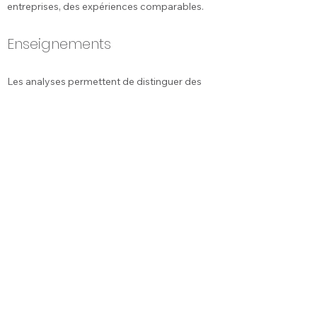
entreprises, des expériences comparables.
Enseignements
Les analyses permettent de distinguer des
configurations assez tranchées.
Des
pratiques de maintien dans l’emploi «
bricolées »
et réalisées le plus souvent en zone
grise.
Des
pratiques de maintien dans l’emploi «
médicalisées »
, réalisées dans les ETI qui
disposent d’un dialogue social, de pratiques
et de ressources plus développés.
Des
pratiques de maintien dans l’emploi «
empêchées »
, dans certaines organisations
sous tension.